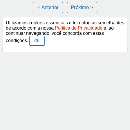
< Anterior
Próximo >
Utilizamos cookies essenciais e tecnologias semelhantes
de acordo com a nossa
Política de Privacidade
e, ao
continuar navegando, você concorda com estas
Categorias
condições.
OK
Vídeo - Frases e Imagens Religiosas
Vídeo - Frases e Imagens de Amor
Vídeo - Frases e imagens mais curtidas
Vídeo - Se Conselho Fosse Bom era Vendido
Vídeo de texto
Abrir
Vídeo em Libras
Facebook
Pinterest
YouTube