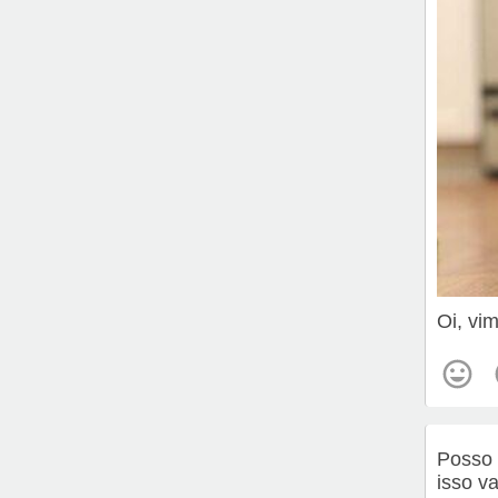
Oi, vi
Posso 
isso v