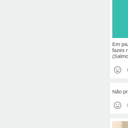
Em paz
fazes 
(Salmo
Não pr