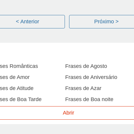
< Anterior
Próximo >
ses Românticas
Frases de Agosto
ses de Amor
Frases de Aniversário
ses de Atitude
Frases de Azar
ses de Boa Tarde
Frases de Boa noite
ses de Carnaval
Frases de Caráter
Abrir
ses de Desculpa
Frases de Dezembro
ses de Domingo
Frases de Esperança