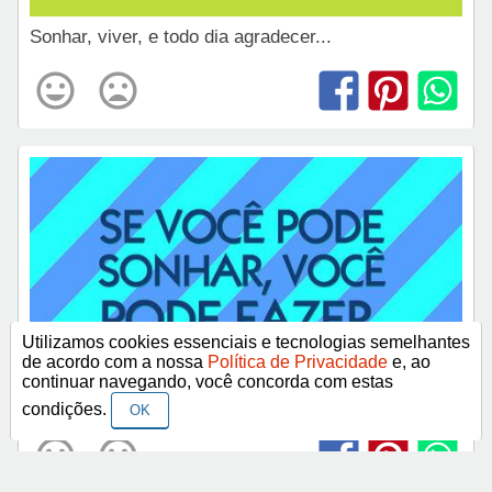
Sonhar, viver, e todo dia agradecer...
Utilizamos cookies essenciais e tecnologias semelhantes
de acordo com a nossa
Política de Privacidade
e, ao
continuar navegando, você concorda com estas
Se você pode sonhar, você pode fazer.
condições.
OK