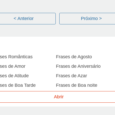
< Anterior
Próximo >
ses Românticas
Frases de Agosto
ses de Amor
Frases de Aniversário
ses de Atitude
Frases de Azar
ses de Boa Tarde
Frases de Boa noite
ses de Carnaval
Frases de Caráter
Abrir
ses de Desculpa
Frases de Dezembro
ses de Domingo
Frases de Esperança