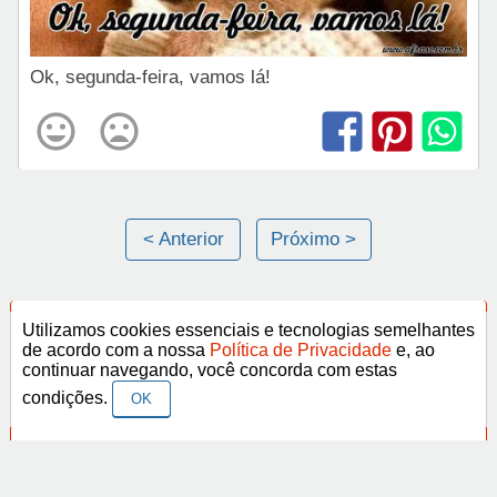
Ok, segunda-feira, vamos lá!
< Anterior
Próximo >
Utilizamos cookies essenciais e tecnologias semelhantes
Categorias
de acordo com a nossa
Política de Privacidade
e, ao
continuar navegando, você concorda com estas
Frases Religiosas
condições.
OK
Frases Românticas
Frases de Agosto
Frases de Agradecimento