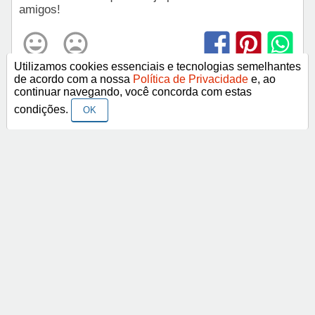
amigos!
Utilizamos cookies essenciais e tecnologias semelhantes
de acordo com a nossa
Política de Privacidade
e, ao
continuar navegando, você concorda com estas
condições.
OK
< Anterior
Próximo >
Categorias
Frases Religiosas
Frases Românticas
Frases de Agosto
Frases de Agradecimento
Frases de Amizade
Abrir