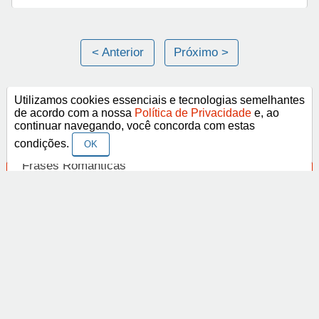
< Anterior
Próximo >
Utilizamos cookies essenciais e tecnologias semelhantes
Categorias
de acordo com a nossa
Política de Privacidade
e, ao
continuar navegando, você concorda com estas
Frases Religiosas
condições.
OK
Frases Românticas
Frases de Agosto
Frases de Agradecimento
Frases de Amizade
Abrir
Frases de Amor
Frases de Aniversário