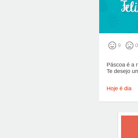
9
0
Páscoa é a 
Te desejo u
Hoje é dia