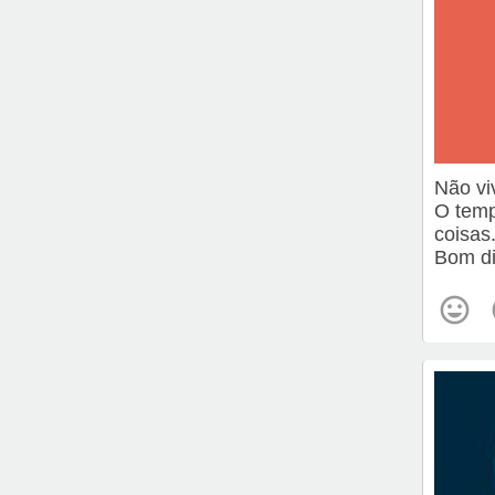
Não vi
O temp
coisas
Bom di