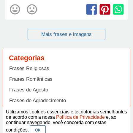
Mais frases e imagens
Categorias
Frases Religiosas
Frases Românticas
Frases de Agosto
Frases de Agradecimento
Frases de Amizade
Utilizamos cookies essenciais e tecnologias semelhantes
Abrir
de acordo com a nossa
Política de Privacidade
e, ao
Frases de Amor
continuar navegando, você concorda com estas
condições.
OK
Frases de Aniversário