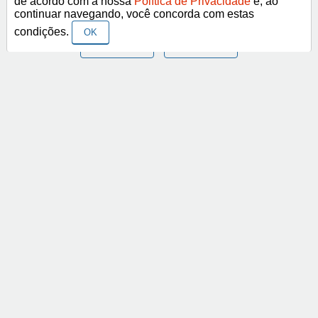
de acordo com a nossa
Política de Privacidade
e, ao
continuar navegando, você concorda com estas
condições.
OK
< Anterior
Próximo >
Categorias
Vídeo - Frases e Imagens Religiosas
Vídeo - Frases e Imagens de Amor
Vídeo - Frases e imagens mais curtidas
Vídeo - Se Conselho Fosse Bom era Vendido
Vídeo de texto
Abrir
Vídeo em Libras