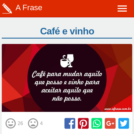
A Frase
Café e vinho
26
4