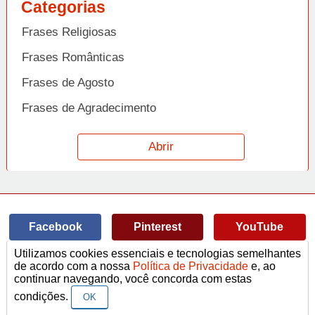
Categorias
Frases Religiosas
Frases Românticas
Frases de Agosto
Frases de Agradecimento
Frases de Amizade
Abrir
Frases de Amor
Frases de Aniversário
Frases de Ano Novo
Facebook
Pinterest
YouTube
Frases de Arrependimento
Utilizamos cookies essenciais e tecnologias semelhantes
Frases de Atitude
© Copyright 2014-2022
A Frase.
de acordo com a nossa
Política de Privacidade
e, ao
continuar navegando, você concorda com estas
Termos de Uso / Privacidade
Frases
Vídeos
Frases de Azar
contato@afrase.com.br
condições.
OK
Frases de Beijo