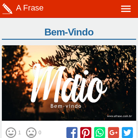
A Frase
Bem-Vindo
1
0