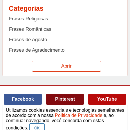
Categorias
Frases Religiosas
Frases Românticas
Frases de Agosto
Frases de Agradecimento
Frases de Amizade
Abrir
Frases de Amor
Frases de Aniversário
Frases de Ano Novo
Facebook
Pinterest
YouTube
Frases de Arrependimento
Utilizamos cookies essenciais e tecnologias semelhantes
Frases de Atitude
© Copyright 2014-2022
A Frase.
de acordo com a nossa
Política de Privacidade
e, ao
continuar navegando, você concorda com estas
Termos de Uso / Privacidade
Frases
Vídeos
Frases de Azar
contato@afrase.com.br
condições.
OK