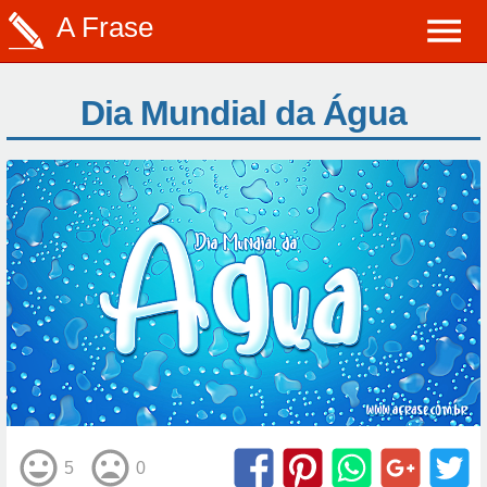
A Frase
Dia Mundial da Água
5
0