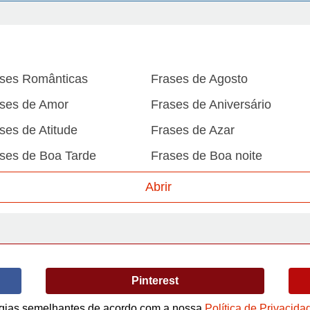
ses Românticas
Frases de Agosto
ses de Amor
Frases de Aniversário
ses de Atitude
Frases de Azar
ses de Boa Tarde
Frases de Boa noite
ses de Carnaval
Frases de Caráter
Abrir
ses de Desculpa
Frases de Dezembro
ses de Domingo
Frases de Esperança
ses de Fevereiro
Frases de Final de Semana
Pinterest
ses de Humildade
Frases de Humor
ses de Junho
Frases de Maio
logias semelhantes de acordo com a nossa
Política de Privacida