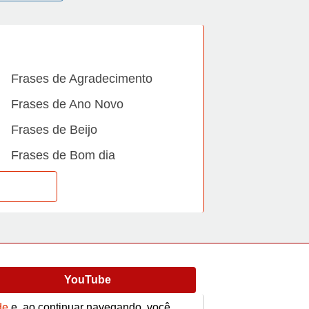
Frases de Agradecimento
Frases de Ano Novo
Frases de Beijo
Frases de Bom dia
Frases de Casamento
Frases de Dia Internacional
Frases de Família
Frases de Gratidão
YouTube
Frases de Informática
Frases de Medo
de
e, ao continuar navegando, você