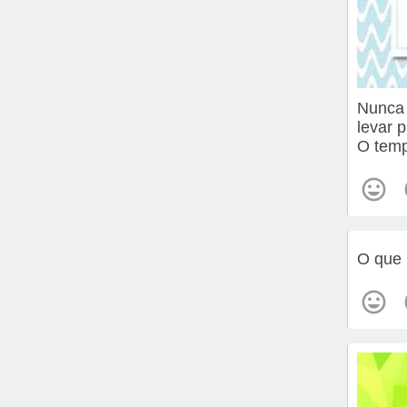
Nunca 
levar p
O temp
O que 