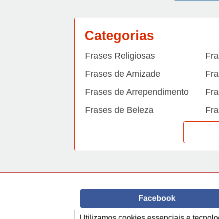
Categorias
Frases Religiosas
Fra
Frases de Amizade
Fra
Frases de Arrependimento
Fra
Frases de Beleza
Fra
Frases de Carinho
Fra
Frases de Dengue
Fra
Frases de Dinheiro
Fra
Frases de Felicidade
Fra
Facebook
Frases de Horário de verão
Fra
Frases de Inverno
Fra
Utilizamos cookies essenciais e tecno