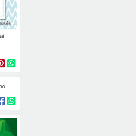
ai
po.