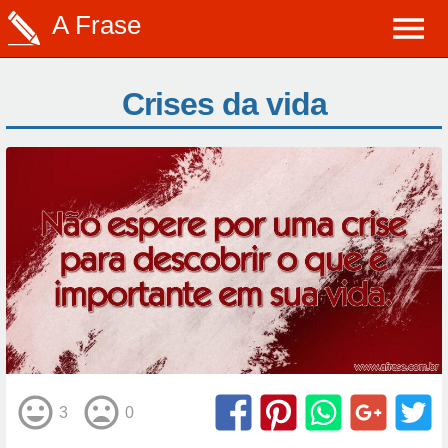
A Frase
Crises da vida
3
0