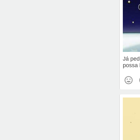
Já ped
possa 