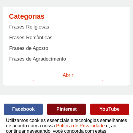
Categorias
Frases Religiosas
Frases Românticas
Frases de Agosto
Frases de Agradecimento
Frases de Amizade
Abrir
Frases de Amor
Frases de Aniversário
Frases de Ano Novo
Facebook
Pinterest
YouTube
Frases de Arrependimento
Utilizamos cookies essenciais e tecnologias semelhantes
Frases de Atitude
© Copyright 2014-2022
A Frase.
de acordo com a nossa
Política de Privacidade
e, ao
continuar navegando, você concorda com estas
Termos de Uso / Privacidade
Frases
Vídeos