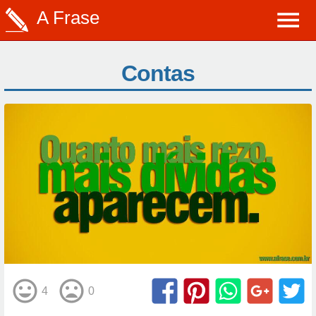
A Frase
Contas
4
0