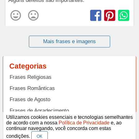
Alguns defeitos são importantes.
Mais frases e imagens
Categorias
Frases Religiosas
Frases Românticas
Frases de Agosto
Frases de Agradecimento
Utilizamos cookies essenciais e tecnologias semelhantes
Frases de Amizade
de acordo com a nossa
Política de Privacidade
e, ao
Abrir
continuar navegando, você concorda com estas
Frases de Amor
condições.
OK