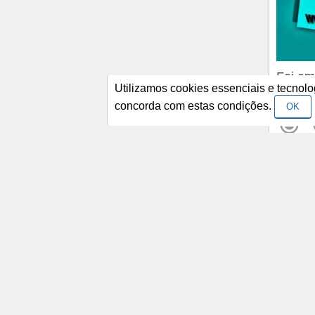
Foi am
Utilizamos cookies essenciais e tecno
queria 
concorda com estas condições.
OK
Categorias
Frases Religiosas
Fra
Frases de Amizade
Fra