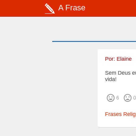
A Frase
Por:
Elaine
Sem Deus eu 
vida!
6
0
Frases Relig