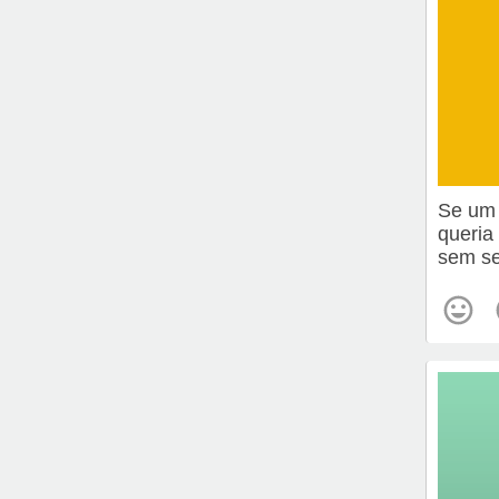
Se um 
queria
sem s