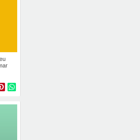
 eu
amar