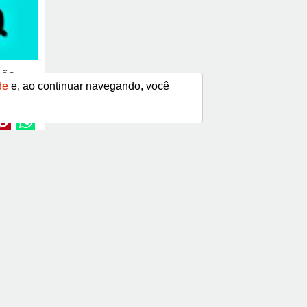
não
de
e, ao continuar navegando, você
Frases de Agradecimento
Frases de Ano Novo