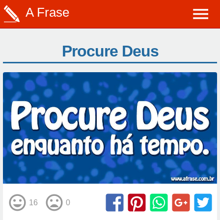
A Frase
Procure Deus
16
0