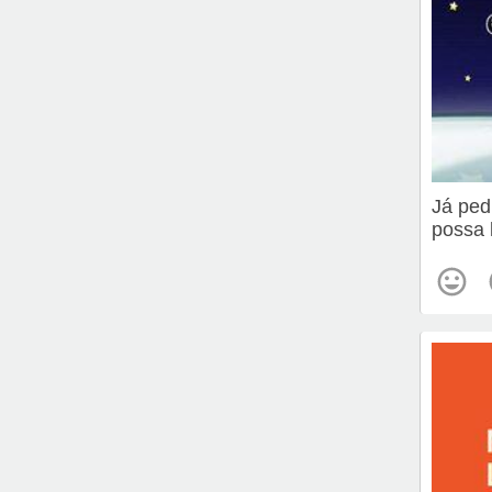
Já ped
possa 