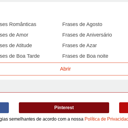
ses Românticas
Frases de Agosto
ses de Amor
Frases de Aniversário
ses de Atitude
Frases de Azar
ses de Boa Tarde
Frases de Boa noite
ses de Carnaval
Frases de Caráter
Abrir
ses de Desculpa
Frases de Dezembro
ses de Domingo
Frases de Esperança
ses de Fevereiro
Frases de Final de Semana
Pinterest
ses de Humildade
Frases de Humor
ses de Junho
Frases de Maio
logias semelhantes de acordo com a nossa
Política de Privacida
Termos de Uso / Privacidade