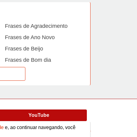
Frases de Agradecimento
Frases de Ano Novo
Frases de Beijo
Frases de Bom dia
Frases de Casamento
Frases de Dia Internacional
Frases de Família
Frases de Gratidão
YouTube
Frases de Informática
Frases de Medo
de
e, ao continuar navegando, você
Frases
Vídeos
contato@afrase.com.br