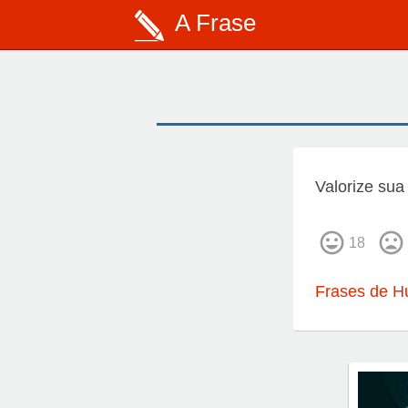
A Frase
Valorize sua
18
Frases de H