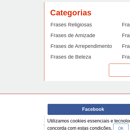
Categorias
Frases Religiosas
Fra
Frases de Amizade
Fra
Frases de Arrependimento
Fra
Frases de Beleza
Fra
Frases de Carinho
Fra
Frases de Dengue
Fra
Frases de Dinheiro
Fra
Frases de Felicidade
Fra
Facebook
Frases de Horário de verão
Fra
Frases de Inverno
Fra
Utilizamos cookies essenciais e tecno
© Copyright 2014-2022
A Frase.
concorda com estas condições.
OK