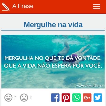
A Frase
Mergulhe na vida
7
2