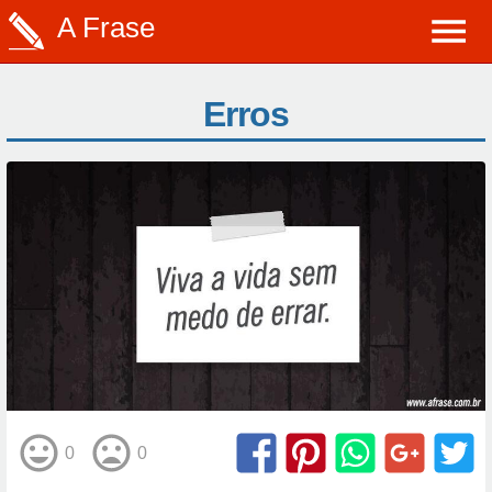
A Frase
Erros
0
0