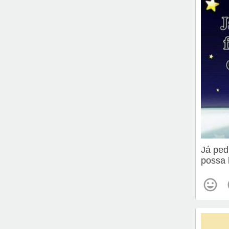
Já ped
possa 