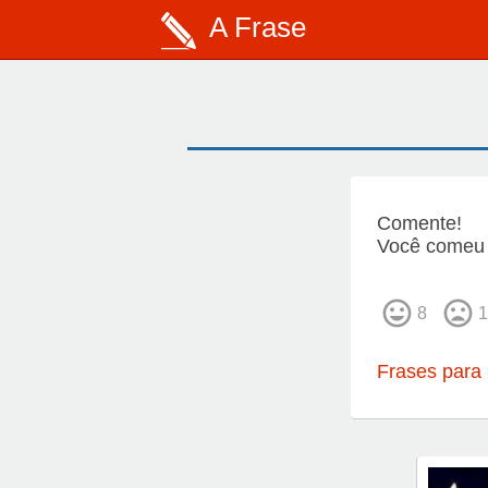
A Frase
Comente!
Você comeu 
8
1
Frases para