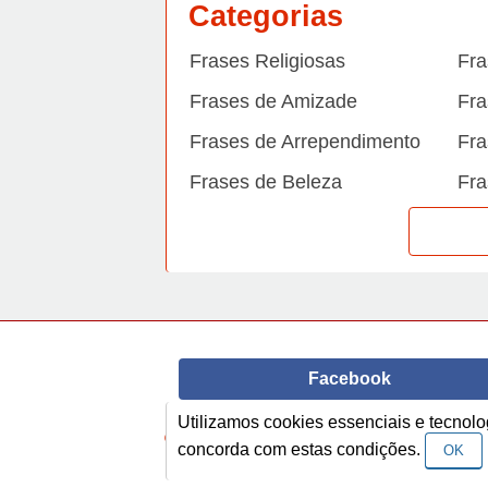
Categorias
Frases Religiosas
Fra
Frases de Amizade
Fra
Frases de Arrependimento
Fra
Frases de Beleza
Fra
Frases de Carinho
Fra
Frases de Dengue
Fra
Frases de Dinheiro
Fra
Frases de Felicidade
Fra
Facebook
Frases de Horário de verão
Fra
Utilizamos cookies essenciais e tecno
Frases de Inverno
Fra
© Copyright 2014-2022
A Frase.
concorda com estas condições.
OK
Frases de Morte
Fra