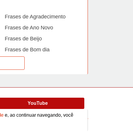
Frases de Agradecimento
Frases de Ano Novo
Frases de Beijo
Frases de Bom dia
Frases de Casamento
Frases de Dia Internacional
Frases de Família
Frases de Gratidão
YouTube
Frases de Informática
de
e, ao continuar navegando, você
Frases de Medo
Frases
Vídeos
contato@afrase.com.br
Frases de Mãe e Pai