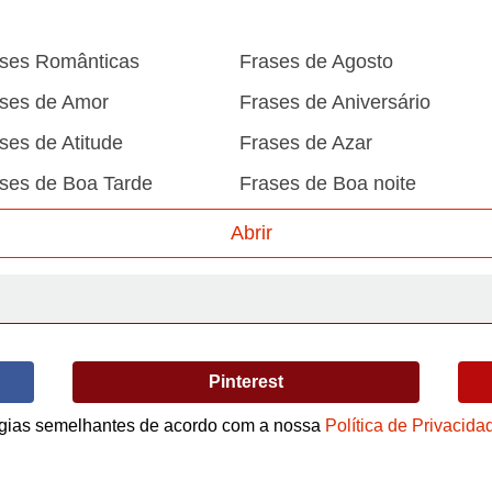
ses Românticas
Frases de Agosto
ses de Amor
Frases de Aniversário
ses de Atitude
Frases de Azar
ses de Boa Tarde
Frases de Boa noite
ses de Carnaval
Frases de Caráter
Abrir
ses de Desculpa
Frases de Dezembro
ses de Domingo
Frases de Esperança
ses de Fevereiro
Frases de Final de Semana
Pinterest
ses de Humildade
Frases de Humor
logias semelhantes de acordo com a nossa
Política de Privacida
ses de Junho
Frases de Maio
Termos de Uso / Privacidade
ses de Motivação
Frases de Mundo