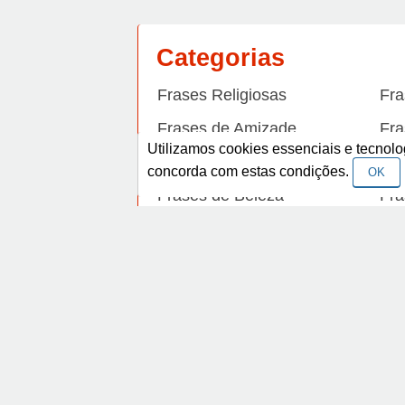
Categorias
Frases Religiosas
Fra
Frases de Amizade
Fra
Utilizamos cookies essenciais e tecno
Frases de Arrependimento
Fra
concorda com estas condições.
OK
Frases de Beleza
Fra
Frases de Carinho
Fra
Frases de Dengue
Fra
Frases de Dinheiro
Fra
Frases de Felicidade
Fra
Facebook
Frases de Horário de verão
Fra
Frases de Inverno
Fra