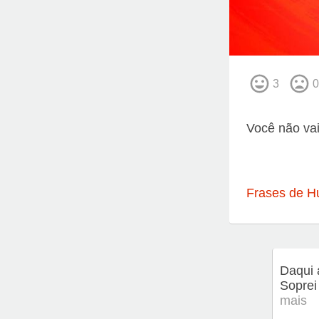
3
0
Você não va
Frases de H
Daqui 
Soprei
mais