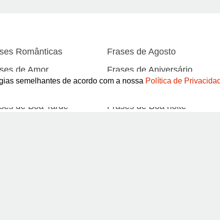
ses Românticas
Frases de Agosto
ses de Amor
Frases de Aniversário
logias semelhantes de acordo com a nossa
Política de Privacida
ses de Atitude
Frases de Azar
ses de Boa Tarde
Frases de Boa noite
ses de Carnaval
Frases de Caráter
Abrir
ses de Desculpa
Frases de Dezembro
ses de Domingo
Frases de Esperança
ses de Fevereiro
Frases de Final de Semana
Pinterest
ses de Humildade
Frases de Humor
ses de Junho
Frases de Maio