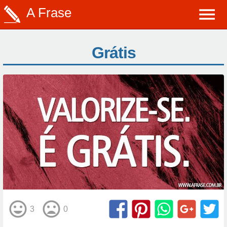
A Frase
Grátis
3
0