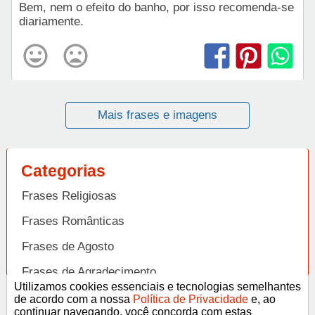
Bem, nem o efeito do banho, por isso recomenda-se
diariamente.
Mais frases e imagens
Categorias
Frases Religiosas
Frases Românticas
Frases de Agosto
Frases de Agradecimento
Utilizamos cookies essenciais e tecnologias semelhantes
Frases de Amizade
de acordo com a nossa
Política de Privacidade
e, ao
Abrir
continuar navegando, você concorda com estas