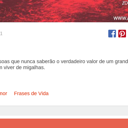
1
soas que nunca saberão o verdadeiro valor de um grand
m viver de migalhas.
mor
Frases de Vida