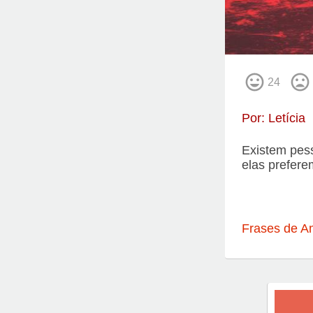
24
Por:
Letícia
Existem pes
elas prefere
Frases de A