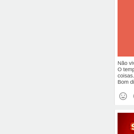
Não vi
O temp
coisas
Bom di