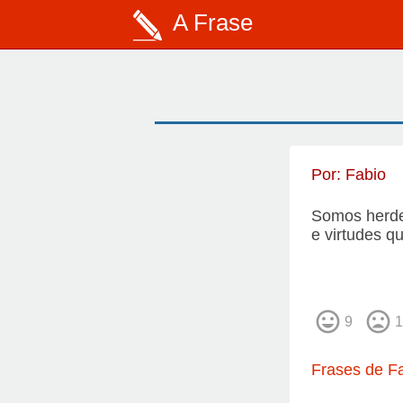
A Frase
Por:
Fabio
Somos herdei
e virtudes 
9
1
Frases de Fa