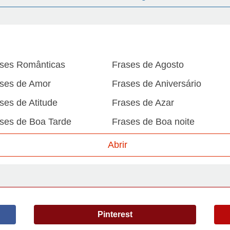
ses Românticas
Frases de Agosto
ses de Amor
Frases de Aniversário
ses de Atitude
Frases de Azar
ses de Boa Tarde
Frases de Boa noite
ses de Carnaval
Frases de Caráter
Abrir
ses de Desculpa
Frases de Dezembro
ses de Domingo
Frases de Esperança
ses de Fevereiro
Frases de Final de Semana
Pinterest
ses de Humildade
Frases de Humor