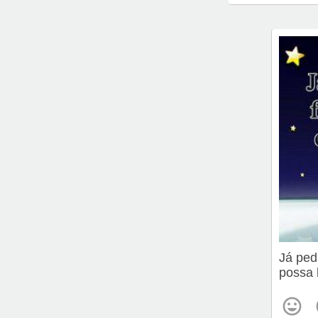
Já ped
possa 