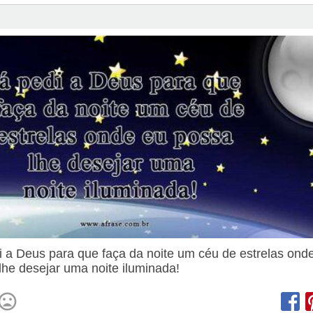
i a Deus para que faça da noite um céu de estrelas ond
lhe desejar uma noite iluminada!