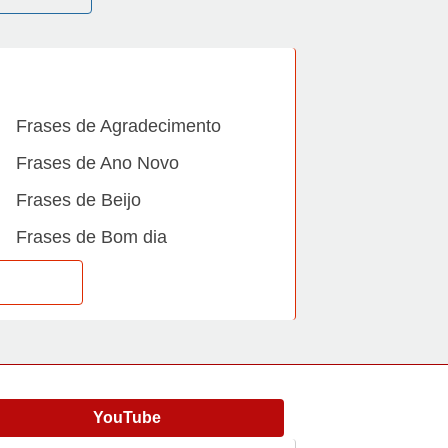
Frases de Agradecimento
Frases de Ano Novo
Frases de Beijo
Frases de Bom dia
Frases de Casamento
Frases de Dia Internacional
Frases de Família
Frases de Gratidão
YouTube
Frases de Informática