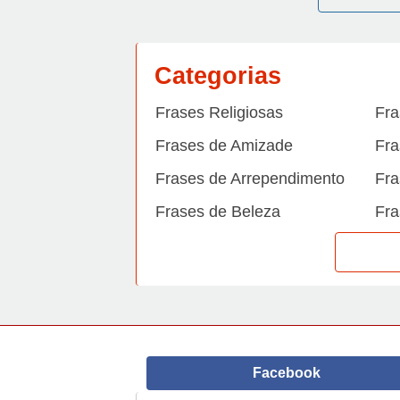
Categorias
Frases Religiosas
Fra
Frases de Amizade
Fra
Frases de Arrependimento
Fra
Frases de Beleza
Fra
Frases de Carinho
Fra
Frases de Dengue
Fra
Frases de Dinheiro
Fra
Frases de Felicidade
Fra
Facebook
Frases de Horário de verão
Fra