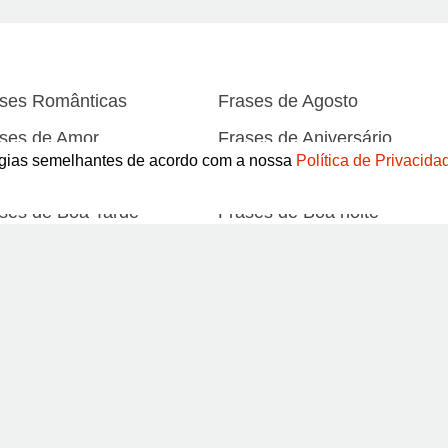
ses Românticas
Frases de Agosto
ses de Amor
Frases de Aniversário
logias semelhantes de acordo com a nossa
Política de Privacida
ses de Atitude
Frases de Azar
ses de Boa Tarde
Frases de Boa noite
ses de Carnaval
Frases de Caráter
Abrir
ses de Desculpa
Frases de Dezembro
ses de Domingo
Frases de Esperança
ses de Fevereiro
Frases de Final de Semana
Pinterest
ses de Humildade
Frases de Humor
ses de Junho
Frases de Maio
Termos de Uso / Privacidade