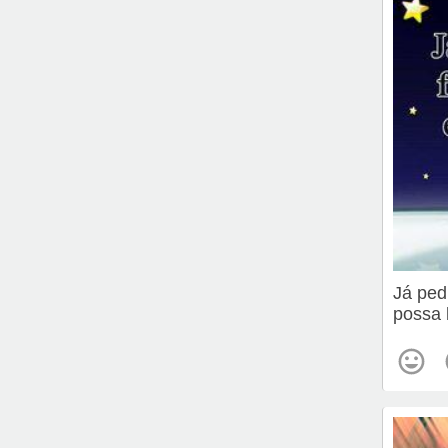
Já ped
possa 