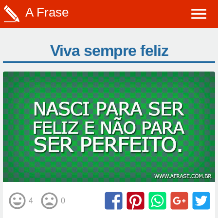
A Frase
Viva sempre feliz
4
0