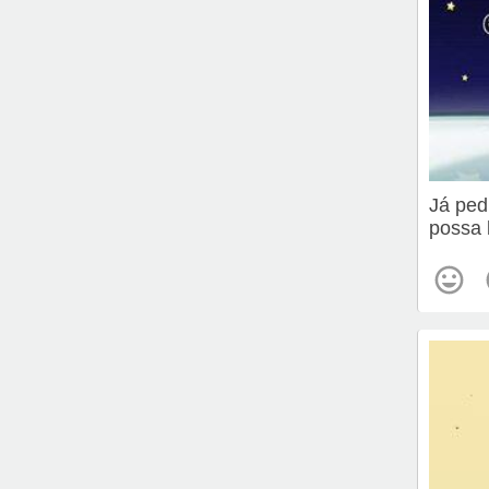
Já ped
possa 