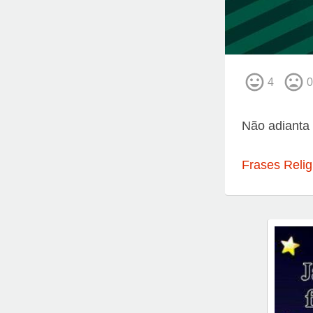
4
0
Não adianta
Frases Relig