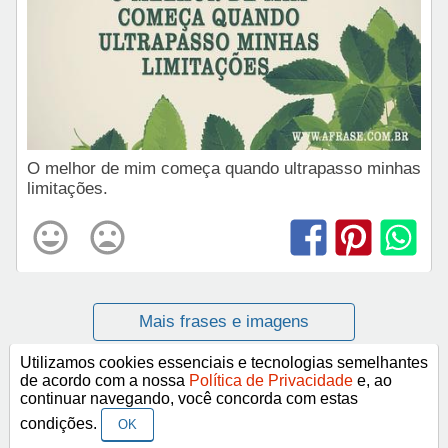
O melhor de mim começa quando ultrapasso minhas
limitações.
Mais frases e imagens
Utilizamos cookies essenciais e tecnologias semelhantes
de acordo com a nossa
Política de Privacidade
e, ao
Categorias
continuar navegando, você concorda com estas
condições.
OK
Frases Religiosas