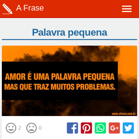
A Frase
Palavra pequena
2
0