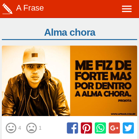
A Frase
Alma chora
4
1