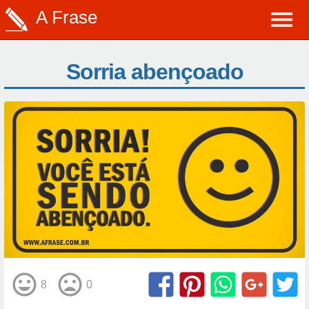
A Frase
Sorria abençoado
8
0