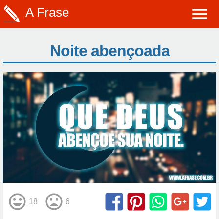
A Frase
Noite abençoada
18
6