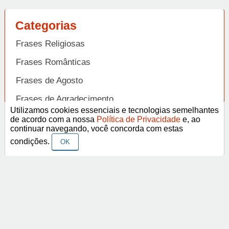
Categorias
Frases Religiosas
Frases Românticas
Frases de Agosto
Frases de Agradecimento
Utilizamos cookies essenciais e tecnologias semelhantes
Frases de Amizade
de acordo com a nossa
Política de Privacidade
e, ao
Abrir
continuar navegando, você concorda com estas
Frases de Amor
condições.
OK
Frases de Aniversário
Frases de Ano Novo
Facebook
Pinterest
YouTube
Frases de Arrependimento
Frases de Atitude
© Copyright 2014-2022
A Frase.
Termos de Uso / Privacidade
Frases
Vídeos
Frases de Azar