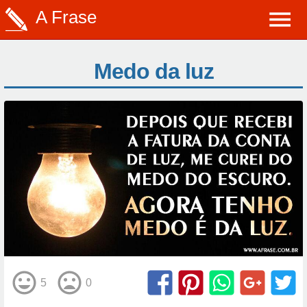
A Frase
Medo da luz
5
0