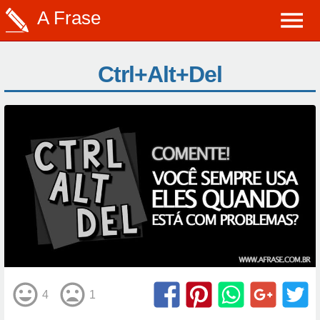
A Frase
Ctrl+Alt+Del
4
1