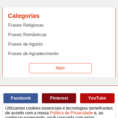
Categorias
Frases Religiosas
Frases Românticas
Frases de Agosto
Frases de Agradecimento
Frases de Amizade
Abrir
Frases de Amor
Frases de Aniversário
Frases de Ano Novo
Facebook
Pinterest
YouTube
Frases de Arrependimento
Utilizamos cookies essenciais e tecnologias semelhantes
Frases de Atitude
© Copyright 2014-2022
A Frase.
de acordo com a nossa
Política de Privacidade
e, ao
continuar navegando, você concorda com estas