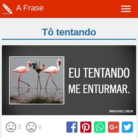
A Frase
Tô tentando
2
0