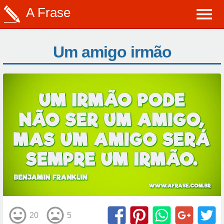
A Frase
Um amigo irmão
20
5