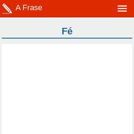
A Frase
Fé