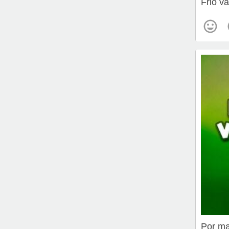
Frio v
Por ma