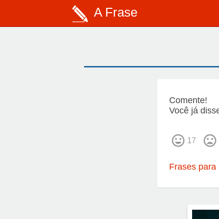
A Frase
Comente!
Você já diss
17
Frases para