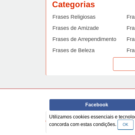
Categorias
Frases Religiosas
Fra
Frases de Amizade
Fra
Frases de Arrependimento
Fra
Frases de Beleza
Fra
Frases de Carinho
Fra
Frases de Dengue
Fra
Frases de Dinheiro
Fra
Frases de Felicidade
Fra
Facebook
Frases de Horário de verão
Fra
Utilizamos cookies essenciais e tecno
Frases de Inverno
Fra
© Copyright 2014-2022
A Frase.
concorda com estas condições.
OK
Frases de Morte
Fra