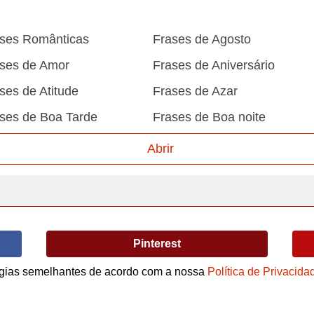
ses Românticas
Frases de Agosto
ses de Amor
Frases de Aniversário
ses de Atitude
Frases de Azar
ses de Boa Tarde
Frases de Boa noite
ses de Carnaval
Frases de Caráter
Abrir
ses de Desculpa
Frases de Dezembro
ses de Domingo
Frases de Esperança
ses de Fevereiro
Frases de Final de Semana
Pinterest
ses de Humildade
Frases de Humor
logias semelhantes de acordo com a nossa
Política de Privacida
ses de Junho
Frases de Maio
Termos de Uso / Privacidade
ses de Motivação
Frases de Mundo