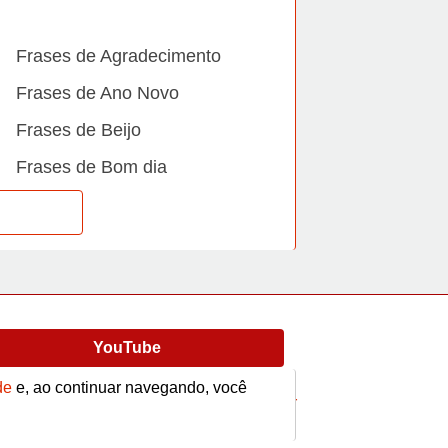
Frases de Agradecimento
Frases de Ano Novo
Frases de Beijo
Frases de Bom dia
Frases de Casamento
Frases de Dia Internacional
Frases de Família
Frases de Gratidão
YouTube
Frases de Informática
de
e, ao continuar navegando, você
Frases de Medo
Frases
Vídeos
contato@afrase.com.br
Frases de Mãe e Pai