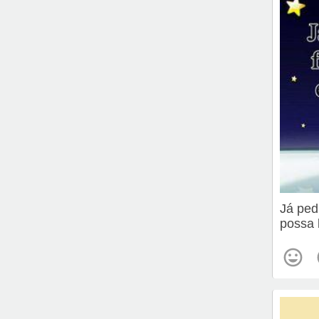
Já ped
possa 