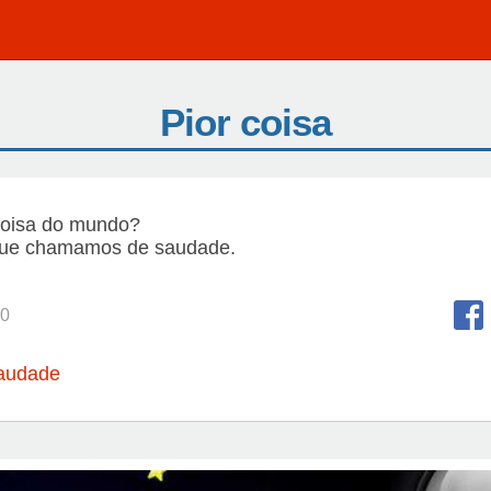
Pior coisa
 coisa do mundo?
que chamamos de saudade.
0
audade