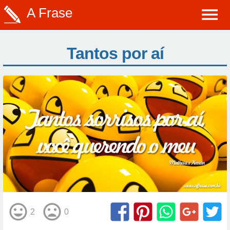
A Frase
Tantos por aí
2
0