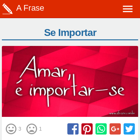
A Frase
Se Importar
3
1