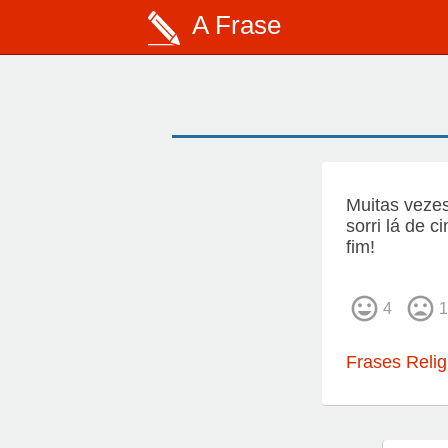
A Frase
Muitas veze
sorri lá de 
fim!
4
1
Frases Relig