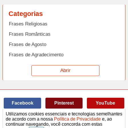
Categorias
Frases Religiosas
Frases Românticas
Frases de Agosto
Frases de Agradecimento
Frases de Amizade
Abrir
Frases de Amor
Frases de Aniversário
Frases de Ano Novo
Facebook
Pinterest
YouTube
Frases de Arrependimento
Utilizamos cookies essenciais e tecnologias semelhantes
Frases de Atitude
© Copyright 2014-2022
A Frase.
de acordo com a nossa
Política de Privacidade
e, ao
continuar navegando, você concorda com estas
Termos de Uso / Privacidade
Frases
Vídeos
Frases de Azar